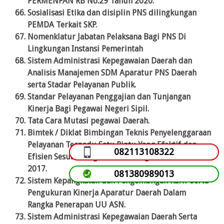
PERMENPAN RB No.29 Tahun 2020.
Sosialisasi Etika dan disiplin PNS dilingkungan
PEMDA Terkait SKP.
Nomenklatur Jabatan Pelaksana Bagi PNS Di
Lingkungan Instansi Pemerintah
Sistem Administrasi Kepegawaian Daerah dan
Analisis Manajemen SDM Aparatur PNS Daerah
serta Stadar Pelayanan Publik.
Standar Pelayanan Penggajian dan Tunjangan
Kinerja Bagi Pegawai Negeri Sipil.
Tata Cara Mutasi pegawai Daerah.
Bimtek / Diklat Bimbingan Teknis Penyelenggaraan
Pelayanan Terpadu Satu Pintu Yang Efektif dan
082113108322
Efisien Sesuai Dengan Permendagri No. 138 Tahun
2017.
081380989013
Sistem Kepangkatan dan Pengembngan Karir Serta
Pengukuran Kinerja Aparatur Daerah Dalam
Rangka Penerapan UU ASN.
Sistem Administrasi Kepegawaian Daerah Serta