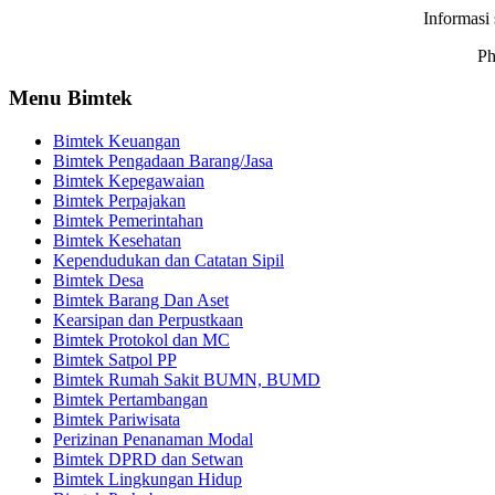
Informasi 
Ph
Menu Bimtek
Bimtek Keuangan
Bimtek Pengadaan Barang/Jasa
Bimtek Kepegawaian
Bimtek Perpajakan
Bimtek Pemerintahan
Bimtek Kesehatan
Kependudukan dan Catatan Sipil
Bimtek Desa
Bimtek Barang Dan Aset
Kearsipan dan Perpustkaan
Bimtek Protokol dan MC
Bimtek Satpol PP
Bimtek Rumah Sakit BUMN, BUMD
Bimtek Pertambangan
Bimtek Pariwisata
Perizinan Penanaman Modal
Bimtek DPRD dan Setwan
Bimtek Lingkungan Hidup