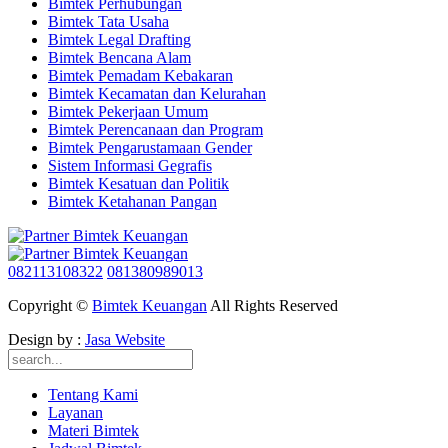
Bimtek Perhubungan
Bimtek Tata Usaha
Bimtek Legal Drafting
Bimtek Bencana Alam
Bimtek Pemadam Kebakaran
Bimtek Kecamatan dan Kelurahan
Bimtek Pekerjaan Umum
Bimtek Perencanaan dan Program
Bimtek Pengarustamaan Gender
Sistem Informasi Gegrafis
Bimtek Kesatuan dan Politik
Bimtek Ketahanan Pangan
082113108322
081380989013
Copyright ©
Bimtek Keuangan
All Rights Reserved
Design by :
Jasa Website
Tentang Kami
Layanan
Materi Bimtek