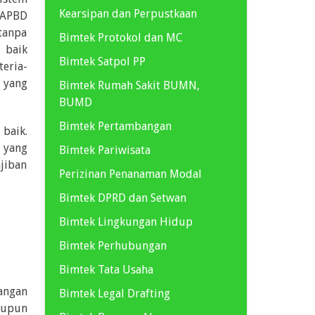
Kearsipan dan Perpustkaan
 APBD
tanpa
Bimtek Protokol dan MC
 baik
Bimtek Satpol PP
eria-
i yang
Bimtek Rumah Sakit BUMN,
BUMD
Bimtek Pertambangan
baik.
 yang
Bimtek Pariwisata
jiban
Perizinan Penanaman Modal
Bimtek DPRD dan Setwan
Bimtek Lingkungan Hidup
Bimtek Perhubungan
Bimtek Tata Usaha
angan
Bimtek Legal Drafting
aupun