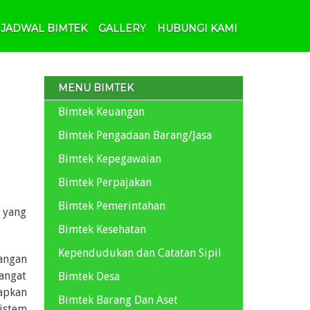
JADWAL BIMTEK
GALLERY
HUBUNGI KAMI
MENU BIMTEK
Bimtek Keuangan
Bimtek Pengadaan Barang/Jasa
Bimtek Kepegawaian
Bimtek Perpajakan
Bimtek Pemerintahan
i yang
Bimtek Kesehatan
Kependudukan dan Catatan Sipil
angan
angat
Bimtek Desa
apkan
Bimtek Barang Dan Aset
istem