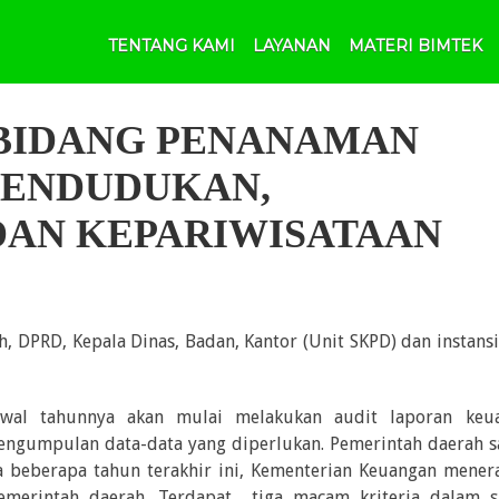
TENTANG KAMI
LAYANAN
MATERI BIMTEK
 BIDANG PENANAMAN
PENDUDUKAN,
AN KEPARIWISATAAN
h, DPRD, Kepala Dinas, Badan, Kantor (Unit SKPD) dan instans
awal tahunnya akan mulai melakukan audit laporan keu
ngumpulan data-data yang diperlukan. Pemerintah daerah s
a beberapa tahun terakhir ini, Kementerian Keuangan mener
merintah daerah. Terdapat tiga macam kriteria dalam s