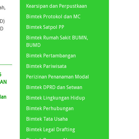
Kearsipan dan Perpustkaan
ah,
Bimtek Protokol dan MC
D)
Bimtek Satpol PP
PD
Bimtek Rumah Sakit BUMN,
BUMD
Bimtek Pertambangan
Bimtek Pariwisata
6
Perizinan Penanaman Modal
GAN
Bimtek DPRD dan Setwan
dan
Bimtek Lingkungan Hidup
Bimtek Perhubungan
Bimtek Tata Usaha
Bimtek Legal Drafting