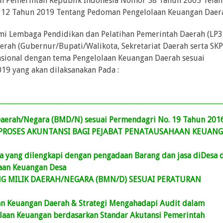
an Pemerintah Republik Indonesia Nomor 58 Tahun 2005 Telah
 12 Tahun 2019 Tentang Pedoman Pengelolaan Keuangan Daer
mi Lembaga Pendidikan dan Pelatihan Pemerintah Daerah (LP3
rah (Gubernur/Bupati/Walikota, Sekretariat Daerah serta SK
Nasional dengan tema Pengelolaan Keuangan Daerah sesuai
19 yang akan dilaksanakan Pada :
 Daerah/Negara (BMD/N) sesuai Permendagri No. 19 Tahun 201
ROSES AKUNTANSI BAGI PEJABAT PENATAUSAHAAN KEUAN
 yang dilengkapi dengan pengadaan Barang dan jasa diDesa 
aan Keuangan Desa
G MILIK DAERAH/NEGARA (BMN/D) SESUAI PERATURAN
n Keuangan Daerah & Strategi Mengahadapi Audit dalam
aan Keuangan berdasarkan Standar Akutansi Pemerintah